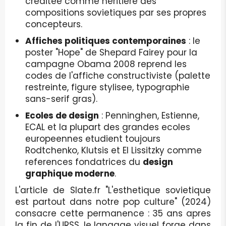
creditee comme heritiere des
compositions sovietiques par ses propres
concepteurs.
Affiches politiques contemporaines
: le
poster "Hope" de Shepard Fairey pour la
campagne Obama 2008 reprend les
codes de l'affiche constructiviste (palette
restreinte, figure stylisee, typographie
sans-serif gras).
Ecoles de design
: Penninghen, Estienne,
ECAL et la plupart des grandes ecoles
europeennes etudient toujours
Rodtchenko, Klutsis et El Lissitzky comme
references fondatrices du
design
graphique moderne
.
L'article de Slate.fr "L'esthetique sovietique
est partout dans notre pop culture" (2024)
consacre cette permanence : 35 ans apres
la fin de l'URSS, le langage visuel forge dans