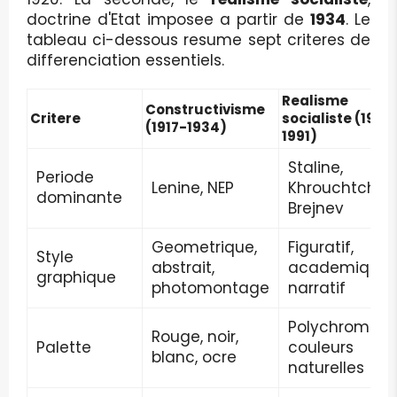
doctrine d'Etat imposee a partir de
1934
. Le
tableau ci-dessous resume sept criteres de
differenciation essentiels.
Realisme
Constructivisme
Critere
socialiste (1934
(1917-1934)
1991)
Staline,
Periode
Lenine, NEP
Khrouchtchev
dominante
Brejnev
Geometrique,
Figuratif,
Style
abstrait,
academique,
graphique
photomontage
narratif
Polychrome,
Rouge, noir,
Palette
couleurs
blanc, ocre
naturelles