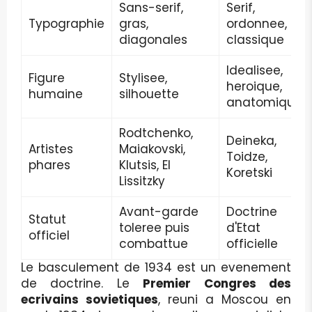
Sans-serif,
Serif,
Typographie
gras,
ordonnee,
diagonales
classique
Idealisee,
Figure
Stylisee,
heroique,
humaine
silhouette
anatomique
Rodtchenko,
Deineka,
Artistes
Maiakovski,
Toidze,
phares
Klutsis, El
Koretski
Lissitzky
Avant-garde
Doctrine
Statut
toleree puis
d'Etat
officiel
combattue
officielle
Le basculement de 1934 est un evenement
de doctrine. Le
Premier Congres des
ecrivains sovietiques
, reuni a Moscou en