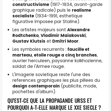
constructivisme
(1917-1934, avant-garde
graphique radicale) puis le
realisme
socialiste
(1934-1991, esthetique
figurative imposee par Staline).
Les artistes majeurs sont
Alexandre
Rodtchenko
,
Vladimir Maiakovski
,
Gustav Klutsis
et
Dmitri Moor
.
Les symboles recurrents :
faucille et
marteau
,
etoile rouge a cinq branches
,
ouvrier herculeen, paysanne kolkhozienne,
soldat de l'Armee rouge.
L'imagerie sovietique reste l'une des
references graphiques les plus pillees du
design contemporain
(publicite, mode,
pochettes d'album).
QU'EST-CE QUE LA PROPAGANDE URSS ET
POURQUOI A-T-ELLE MARQUE LE XXE SIECLE ?