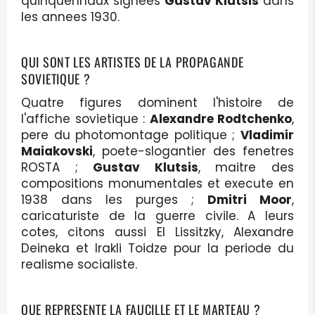
quinquennaux signees
Gustav Klutsis
dans
les annees 1930.
QUI SONT LES ARTISTES DE LA PROPAGANDE
SOVIETIQUE ?
Quatre figures dominent l'histoire de
l'affiche sovietique :
Alexandre Rodtchenko
,
pere du photomontage politique ;
Vladimir
Maiakovski
, poete-slogantier des fenetres
ROSTA ;
Gustav Klutsis
, maitre des
compositions monumentales et execute en
1938 dans les purges ;
Dmitri Moor
,
caricaturiste de la guerre civile. A leurs
cotes, citons aussi El Lissitzky, Alexandre
Deineka et Irakli Toidze pour la periode du
realisme socialiste.
QUE REPRESENTE LA FAUCILLE ET LE MARTEAU ?