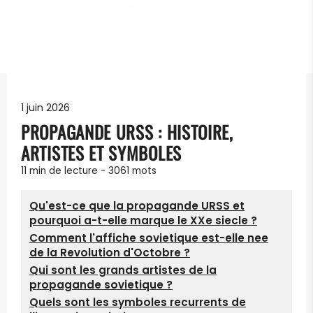
1 juin 2026
PROPAGANDE URSS : HISTOIRE,
ARTISTES ET SYMBOLES
11 min
de lecture -
3061
mots
Qu'est-ce que la propagande URSS et
pourquoi a-t-elle marque le XXe siecle ?
Comment l'affiche sovietique est-elle nee
de la Revolution d'Octobre ?
Qui sont les grands artistes de la
propagande sovietique ?
Quels sont les symboles recurrents de