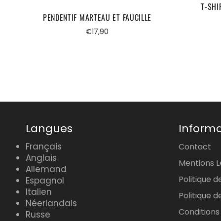
T-SHI
PENDENTIF MARTEAU ET FAUCILLE
Prix
€17,90
régulier
Langues
Informa
Français
Contact
Anglais
Mentions L
Allemand
Politique d
Espagnol
Italien
Politique
Néerlandais
Conditions
Russe