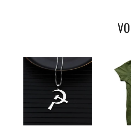
Guide des tailles :
VO
Taill
Largeur épaules
Tour de poitrine
e
(cm)
(cm)
XS
38 cm
88 cm
S
41 cm
94 cm
M
44 cm
100 cm
L
47 cm
106 cm
XL
51 cm
112 cm
XXL
53 cm
118 cm