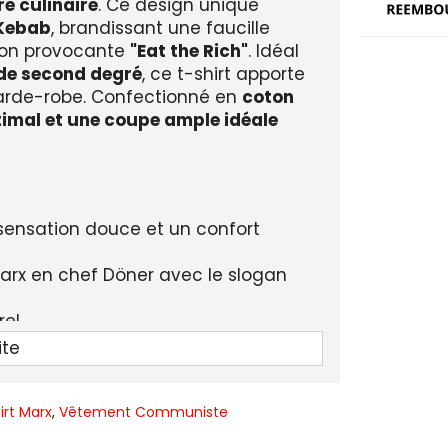
re culinaire
. Ce design unique
 Kebab
, brandissant une faucille
tion provocante
"Eat the Rich"
. Idéal
 de second degré
, ce t-shirt apporte
garde-robe. Confectionné en
coton
timal et une coupe ample idéale
sensation douce et un confort
 Marx en chef Döner avec le slogan
el.
saisons.
ite
militant et original.
ose, vert, rouge, bleu, kaki.
irt Marx
,
Vêtement Communiste