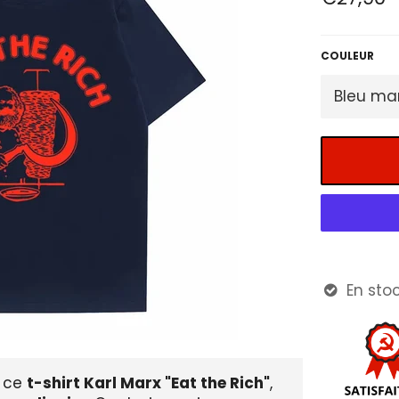
régulier
COULEUR
En stoc

c ce
t-shirt Karl Marx "Eat the Rich"
,