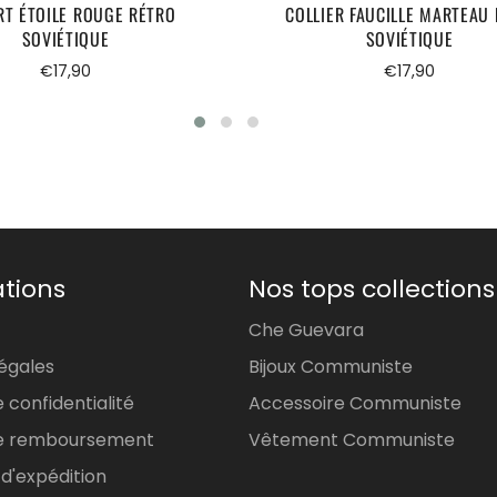
RT ÉTOILE ROUGE RÉTRO
COLLIER FAUCILLE MARTEAU
SOVIÉTIQUE
SOVIÉTIQUE
Prix
Prix
€17,90
€17,90
régulier
régulier
tions
Nos tops collections
Che Guevara
égales
Bijoux Communiste
e confidentialité
Accessoire Communiste
 de remboursement
Vêtement Communiste
 d'expédition