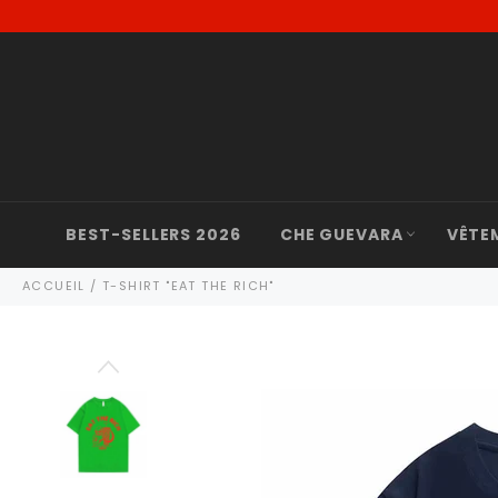
Passer
au
contenu
BEST-SELLERS 2026
CHE GUEVARA
VÊTE
ACCUEIL
/
T-SHIRT "EAT THE RICH"