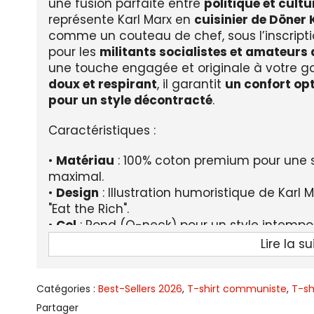
une fusion parfaite entre
politique et cultu
représente Karl Marx en
cuisinier de Döner
comme un couteau de chef, sous l’inscrip
pour les
militants socialistes et amateurs
une touche engagée et originale à votre 
doux et respirant
, il garantit
un confort op
pour un style décontracté
.
Caractéristiques :
•
Matériau
: 100% coton premium pour une 
maximal.
•
Design
: Illustration humoristique de Karl
"Eat the Rich".
•
Col
: Rond (O-neck) pour un style intempor
•
Manches
: Courtes, adaptées à toutes les 
Lire la su
•
Style
: Chic et décalé, parfait pour un look 
•
Genre
: Unisexe (homme et femme).
•
Couleurs disponibles
: Blanc, gris, jaune, r
Catégories :
Best-Sellers 2026
,
T-shirt communiste
,
T-sh
•
LIVRAISON STANDARD OFFERTE.
Partager