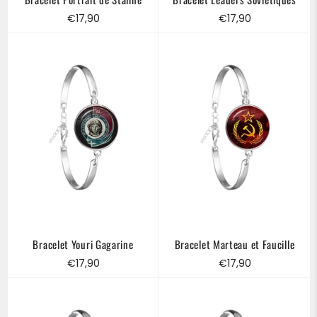
Prix
Prix
€17,90
€17,90
régulier
régulier
Bracelet Youri Gagarine
Bracelet Marteau et Faucille
Prix
Prix
€17,90
€17,90
régulier
régulier