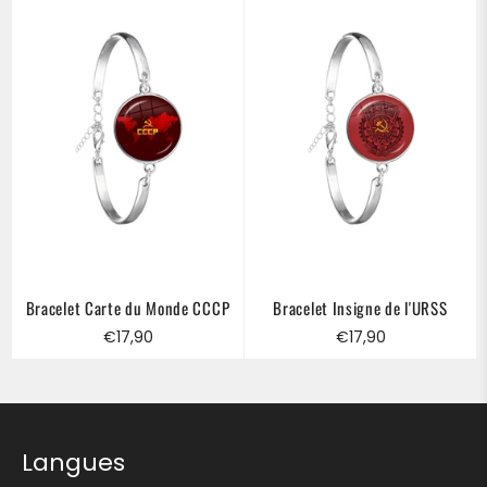
Bracelet Carte du Monde CCCP
Bracelet Insigne de l'URSS
Prix
Prix
€17,90
€17,90
régulier
régulier
Langues