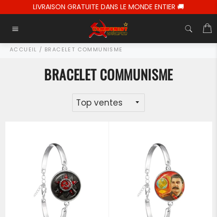
Passer
LIVRAISON GRATUITE DANS LE MONDE ENTIER 🚚
au
contenu
P
Navigation
ACCUEIL
/
BRACELET COMMUNISME
BRACELET COMMUNISME