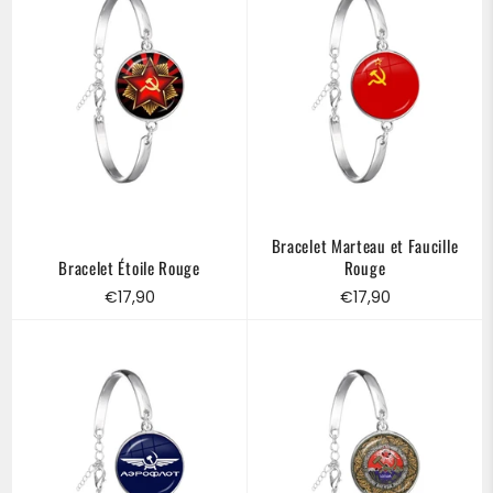
Bracelet Marteau et Faucille
Bracelet Étoile Rouge
Rouge
Prix
Prix
€17,90
€17,90
régulier
régulier