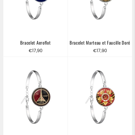
Bracelet Aeroflot
Bracelet Marteau et Faucille Doré
Prix
Prix
€17,90
€17,90
régulier
régulier