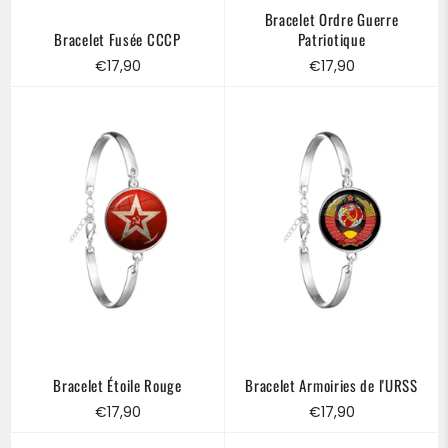
Bracelet Ordre Guerre
Bracelet Fusée CCCP
Patriotique
Prix
Prix
€17,90
€17,90
régulier
régulier
Bracelet Étoile Rouge
Bracelet Armoiries de l'URSS
Prix
Prix
€17,90
€17,90
régulier
régulier