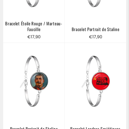
Bracelet Étoile Rouge / Marteau-
Faucille
Bracelet Portrait de Staline
Prix
Prix
€17,90
€17,90
régulier
régulier
Bracelet Portrait de Staline
Bracelet Leaders Soviétiques