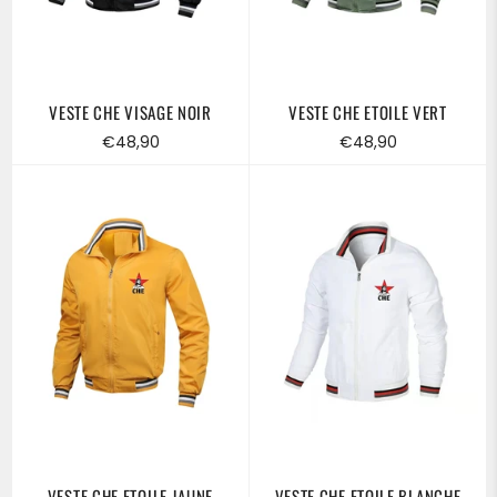
VESTE CHE VISAGE NOIR
VESTE CHE ETOILE VERT
Prix
Prix
€48,90
€48,90
régulier
régulier
VESTE CHE ETOILE JAUNE
VESTE CHE ETOILE BLANCHE