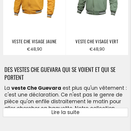
VESTE CHE VISAGE JAUNE
VESTE CHE VISAGE VERT
Prix
Prix
€48,90
€48,90
régulier
régulier
DES VESTES CHE GUEVARA QUI SE VOIENT ET QUI SE
PORTENT
La
veste Che Guevara
est plus qu'un vêtement :
c'est une déclaration. Ce n'est pas le genre de
pièce qu'on enfile distraitement le matin pour
aller chercher sa baguette. Notre collection
Lire la suite
couvre tous les styles et toutes les saisons :
vestes militaires en toile robuste, bombers
brodés du portrait iconique, vestes sans