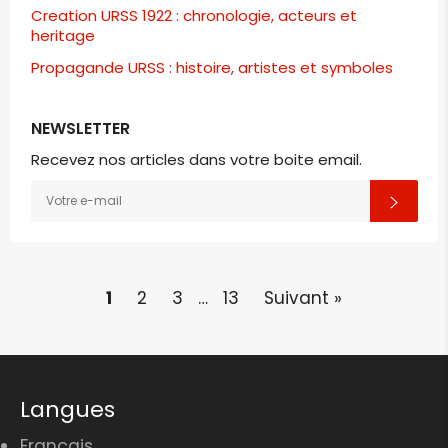
Creation URSS 1922 : chronologie, acteurs et
heritage
Propagande URSS : histoire, artistes et symboles
NEWSLETTER
Recevez nos articles dans votre boite email.
INSCRIVEZ-
S'INS
VOUS
POUR
RECEVOIR
LES
TOUTES
DERNIÈRES
NOUVELLES,
1
2
3
…
13
Suivant »
OFFRES
ET
STYLES
Langues
Français