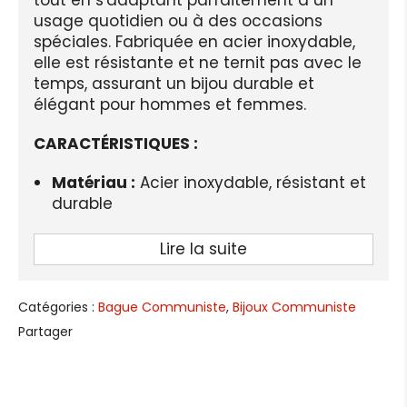
usage quotidien ou à des occasions
spéciales. Fabriquée en acier inoxydable,
elle est résistante et ne ternit pas avec le
temps, assurant un bijou durable et
élégant pour hommes et femmes.
CARACTÉRISTIQUES :
Matériau :
Acier inoxydable, résistant et
durable
Couleurs disponibles :
Acier naturel ou
Lire la suite
doré
Largeur de surface :
8 mm
Catégories :
Bague Communiste
,
Bijoux Communiste
Style :
Moderne et tendance
Partager
Type :
Anneau perforé, unisexe
Occasions :
Anniversaires, mariages,
soirées, ou usage quotidien