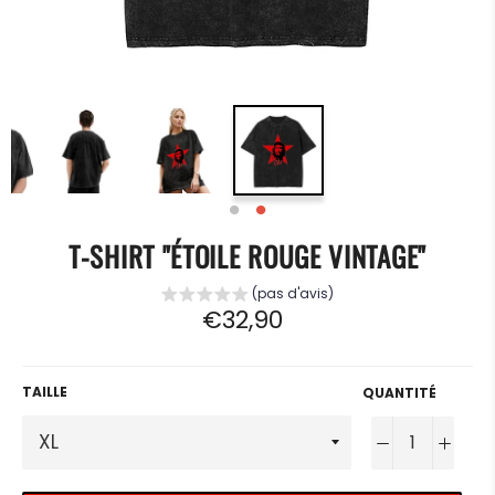
T-SHIRT "ÉTOILE ROUGE VINTAGE"
(pas d'avis)
Prix
€32,90
régulier
TAILLE
QUANTITÉ
−
+