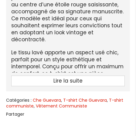
au centre d’une étoile rouge saisissante,
accompagné de sa signature manuscrite.
Ce modèle est idéal pour ceux qui
souhaitent exprimer leurs convictions tout
en adoptant un look vintage et
décontracté.
Le tissu lavé apporte un aspect usé chic,
parfait pour un style esthétique et
intemporel. Conçu pour offrir un maximum
de confort, ce t-shirt est une pièce
incontournable pour les amateurs de
Lire la suite
mode engagée et originale.
CARACTÉRISTIQUES
Catégories :
Che Guevara
,
T-shirt Che Guevara
,
T-shirt
communiste
,
Vêtement Communiste
Matière : 100% coton
, doux, respirant et
Partager
agréable pour un port prolongé
Effet lavé vintage
, apportant une