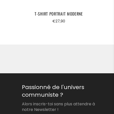
T-SHIRT PORTRAIT MODERNE
T-S
Prix
€27,90
régulier
Passionné de l'univers
communiste ?
Alors inscris-toi sans plus attendre à
notre Newsletter !