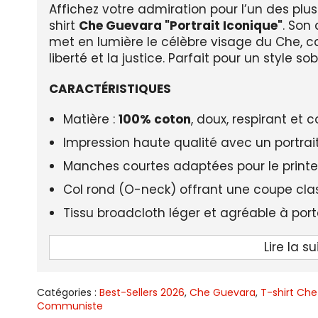
Affichez votre admiration pour l’un des plu
shirt
Che Guevara "Portrait Iconique"
. Son
met en lumière le célèbre visage du Che, ca
liberté et la justice. Parfait pour un style s
CARACTÉRISTIQUES
Matière :
100% coton
, doux, respirant et 
Impression haute qualité avec un portra
Manches courtes adaptées pour le printe
Col rond (O-neck) offrant une coupe cla
Tissu broadcloth léger et agréable à port
Design unisexe, idéal pour hommes et 
Lire la su
Style casual intemporel, parfait pour un 
LIVRAISON STANDARD OFFERTE
Catégories :
Best-Sellers 2026
,
Che Guevara
,
T-shirt Ch
Communiste