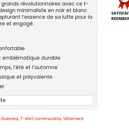
s grands révolutionnaires avec ce t-
 design minimaliste en noir et blanc
pturant l’essence de sa lutte pour la
obre et engagé.
confortable
it emblématique durable
mps, l’été et l’automne
ssique et polyvalente
er
femmes
ite
look engagé et discret
e Guevara
,
T-shirt communiste
,
Vêtement