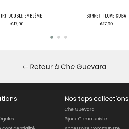
HIRT DOUBLE EMBLÈME
BONNET I LOVE CUBA
Prix
Prix
€17,90
€17,90
régulier
régulier
Retour à Che Guevara
tions
Nos tops collections
Che Guevara
égales
Bijoux Communiste
e confidentialité
Accessoire Communiste