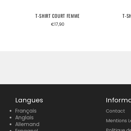
T-SHIRT COURT FEMME
T-S
Prix
€17,90
régulier
Langues
Informa
Français
Contact
Anglais
Mentions L
Allemand
Politique d