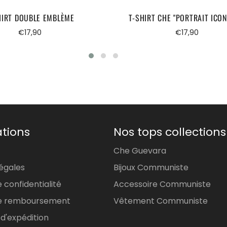
HIRT DOUBLE EMBLÈME
T-SHIRT CHE "PORTRAIT ICON
Prix
Prix
€17,90
€17,90
régulier
régulier
tions
Nos tops collections
Che Guevara
égales
Bijoux Communiste
e confidentialité
Accessoire Communiste
 de remboursement
Vêtement Communiste
 d'expédition