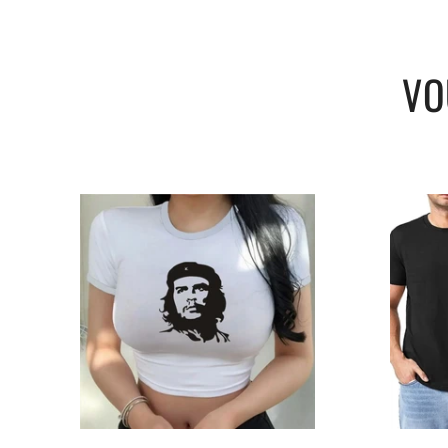
Saison :
Automne/Hiver
Poids :
420 g
LIVRAISON STANDARD OFFERTE
VO
GUIDE DES TAILLES :
Taill
Longueur
Tour de poitrine
Ép
e
(cm)
(cm)
(c
S
64
54
53
M
67
56
56
L
70
59
58
XL
73
62
60
2XL
75
64
61
3XL
77
66
62
Ce sweat à capuche vert est un choix parfai
restant confortable et stylé.