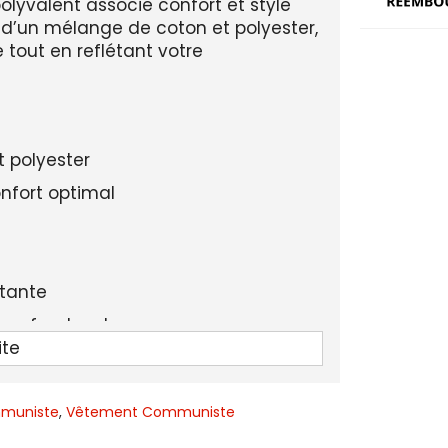
yvalent associe confort et style
r d’un mélange de coton et polyester,
e tout en reflétant votre
 polyester
nfort optimal
tante
sur fond vert
ite
 confort idéal
muniste
,
Vêtement Communiste
ouvement