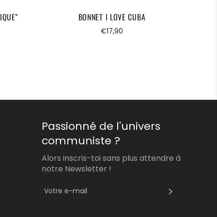
IQUE"
BONNET I LOVE CUBA
Prix
€17,90
régulier
Passionné de l'univers
communiste ?
Alors inscris-toi sans plus attendre à
notre Newsletter !
S'INSCRI