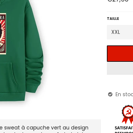
régulier
TAILLE
En stoc

 ce sweat à capuche vert au design