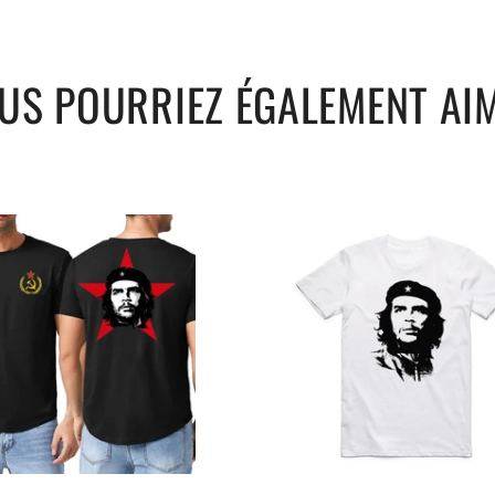
US POURRIEZ ÉGALEMENT AI
aules
Longueur des manches
m)
(cm)
56
57
58
59
60
61
t pour afficher vos idéaux tout en