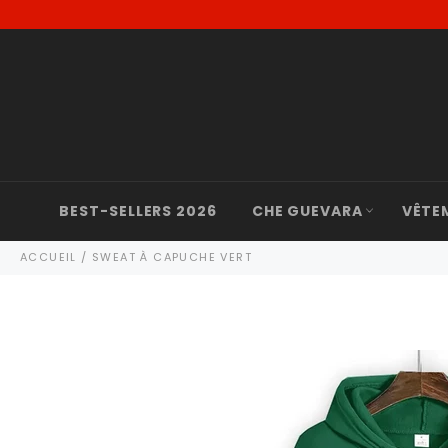
Passer
au
contenu
BEST-SELLERS 2026
CHE GUEVARA
VÊTE
ACCUEIL
/
SWEAT À CAPUCHE VERT