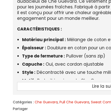
audacieux de Che Guevara. Ce vêtement pol
pour les journées fraîches. Fabriqué à parti
il est conçu pour offrir une chaleur agréabl
engagement pour un monde meilleur.
CARACTÉRISTIQUES :
Matériau principal :
Mélange de coton et
Épaisseur :
Doublure en coton pour un co
Type de fermeture :
Pullover (sans zip)
Capuche :
Oui, avec cordon ajustable
Style :
Décontracté avec une touche mili
Motif :
Portrait iconique de Che Guevara 
Lire la su
Manches :
Longues, coupe régulière
Élasticité :
Légèrement extensible pour un
Catégories :
Che Guevara
,
Pull Che Guevara
,
Sweat Com
Fit :
Coupe ample pour une liberté de m
Partager