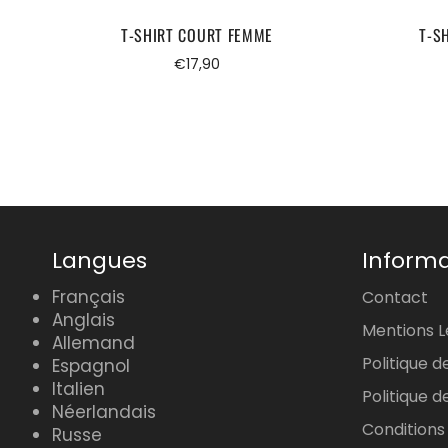
T-SHIRT COURT FEMME
T-S
Prix
€17,90
régulier
Langues
Informa
Français
Contact
Anglais
Mentions L
Allemand
Politique d
Espagnol
Italien
Politique
Néerlandais
Conditions
Russe