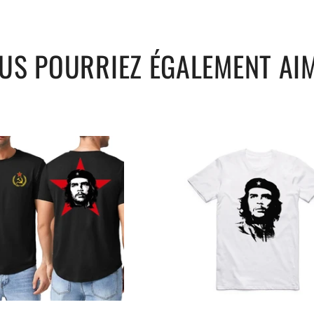
ents ou le quotidien
US POURRIEZ ÉGALEMENT AI
ulière au design puissant, hommage