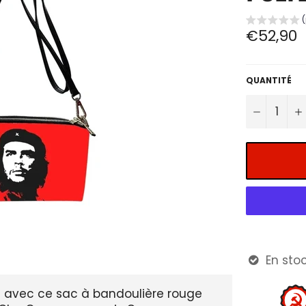
Prix
€52,90
régulier
QUANTITÉ
−
En stoc

re avec ce sac à bandoulière rouge