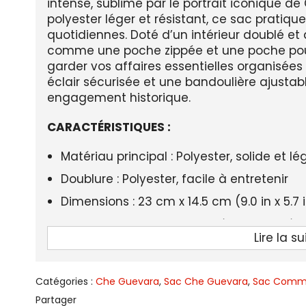
intense, sublimé par le portrait iconique d
polyester léger et résistant, ce sac pratique
quotidiennes. Doté d’un intérieur doublé e
comme une poche zippée et une poche pour
garder vos affaires essentielles organisées
éclair sécurisée et une bandoulière ajustabl
engagement historique.
CARACTÉRISTIQUES :
Matériau principal : Polyester, solide et lé
Doublure : Polyester, facile à entretenir
Dimensions : 23 cm x 14.5 cm (9.0 in x 5.7 
Compartiments : Poche intérieure zippée
Lire la su
Fermeture : Fermeture éclair pour une sé
Style : Audacieux et engagé
Catégories :
Che Guevara
,
Sac Che Guevara
,
Sac Comm
Genre : Femme
Partager