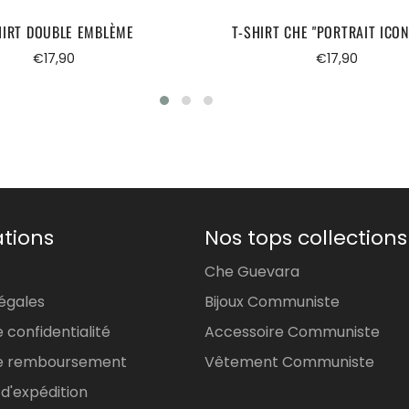
HIRT DOUBLE EMBLÈME
T-SHIRT CHE "PORTRAIT ICON
Prix
Prix
€17,90
€17,90
régulier
régulier
tions
Nos tops collections
Che Guevara
égales
Bijoux Communiste
e confidentialité
Accessoire Communiste
 de remboursement
Vêtement Communiste
 d'expédition