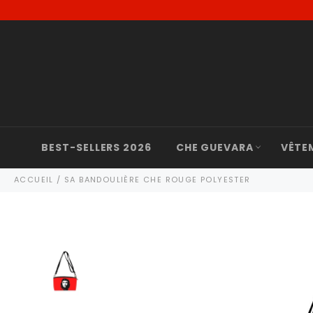
Passer
au
contenu
BEST-SELLERS 2026
CHE GUEVARA
VÊTE
ACCUEIL
/
SA BANDOULIÈRE CHE ROUGE POLYESTER