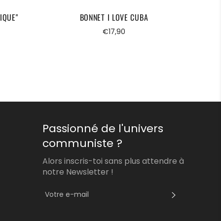
IQUE"
BONNET I LOVE CUBA
Prix
€17,90
régulier
Passionné de l'univers
communiste ?
Alors inscris-toi sans plus attendre à
notre Newsletter !
S'INSCRI