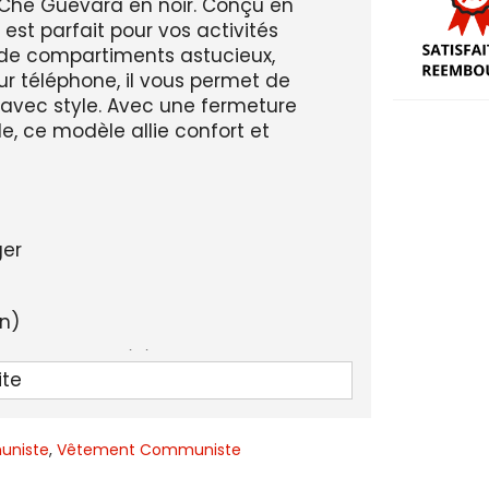
e Che Guevara en noir. Conçu en
 est parfait pour vos activités
t de compartiments astucieux,
 téléphone, il vous permet de
 avec style. Avec une fermeture
e, ce modèle allie confort et
ger
in)
, poche pour téléphone portable
ite
curité optimale
uniste
,
Vêtement Communiste