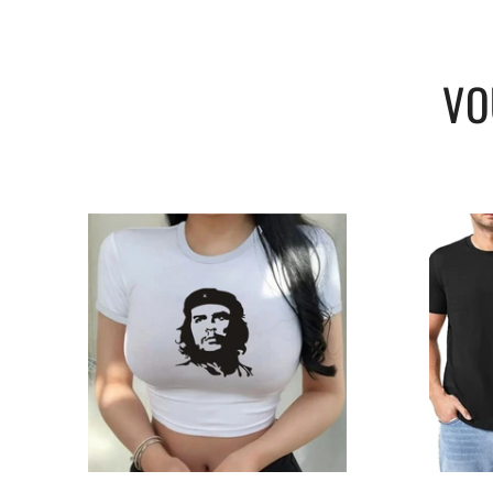
Occasion : Idéal pour les sorties, événem
LIVRAISON STANDARD OFFERTE
VO
Exprimez vos valeurs avec ce sac à bando
à l’héritage de Che Guevara.