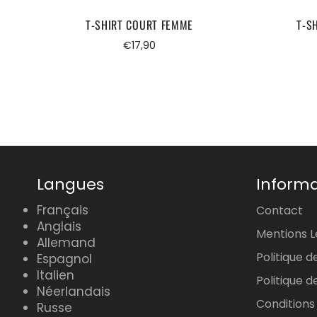
T-SHIRT COURT FEMME
T-S
Prix
€17,90
régulier
Langues
Informa
Français
Contact
Anglais
Mentions L
Allemand
Politique d
Espagnol
Italien
Politique
Néerlandais
Conditions
Russe