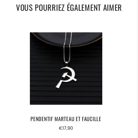
• Polyvalence : S’adapte à tous les styles,
VOUS POURRIEZ ÉGALEMENT AIMER
du quotidien aux occasions spéciales.
•
LIVRAISON STANDARD OFFERTE.
PENDENTIF MARTEAU ET FAUCILLE
Prix
€17,90
régulier