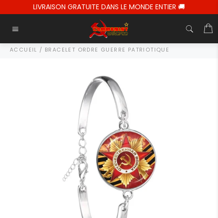
Passer
LIVRAISON GRATUITE DANS LE MONDE ENTIER 🚚
au
contenu
P
Navigation
ACCUEIL
/
BRACELET ORDRE GUERRE PATRIOTIQUE