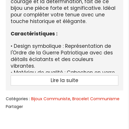
courage et la détermination, fait de ce
bijou une pièce forte et significative. Idéal
pour compléter votre tenue avec une
touche historique et élégante.
Caractéristiques :
• Design symbolique : Représentation de
l'Ordre de la Guerre Patriotique avec des
détails éclatants et des couleurs
vibrantes.
• Matériau de qualité : Cabochon en verre
résistant et monture en alliage de zinc,
Lire la suite
alliant durabilité et esthétisme.
• Taille réglable : Chaîne ajustable et
fermoir mousqueton pour un confort
Catégories :
Bijoux Communiste
,
Bracelet Communisme
optimal.
Partager
• Bijou intemporel : Parfait pour les
amateurs d’histoire et les passionnés de
symboles soviétiques.