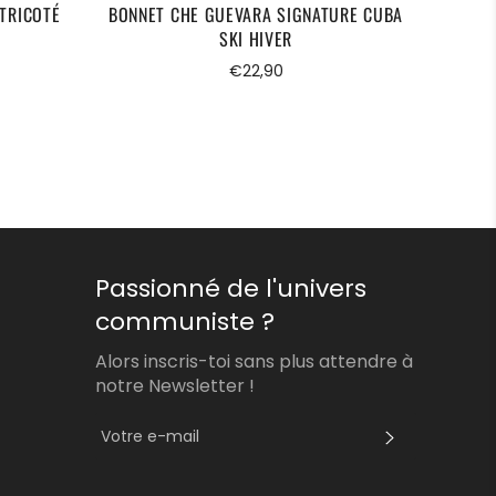
TRICOTÉ
BONNET CHE GUEVARA SIGNATURE CUBA
B
SKI HIVER
Prix
€22,90
régulier
Passionné de l'univers
communiste ?
Alors inscris-toi sans plus attendre à
notre Newsletter !
S'INSCRI