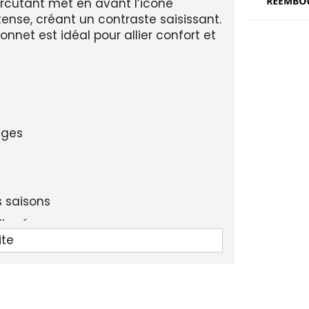
rcutant met en avant l’icône
tense, créant un contraste saisissant.
onnet est idéal pour allier confort et
ages
s saisons
firmé
ite
ce bonnet incontournable, disponible
 accessoire parfait pour afficher