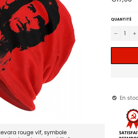
régulier
QUANTITÉ
−
En stoc

uevara rouge vif, symbole