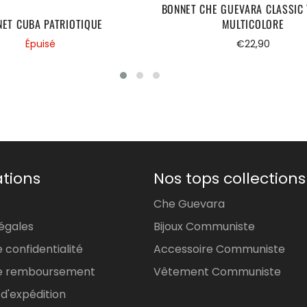
BONNET CHE GUEVARA CLASSIC 
ET CUBA PATRIOTIQUE
MULTICOLORE
Prix
Épuisé
€22,90
régulier
tions
Nos tops collections
Che Guevara
égales
Bijoux Communiste
e confidentialité
Accessoire Communiste
 de remboursement
Vêtement Communiste
 d'expédition