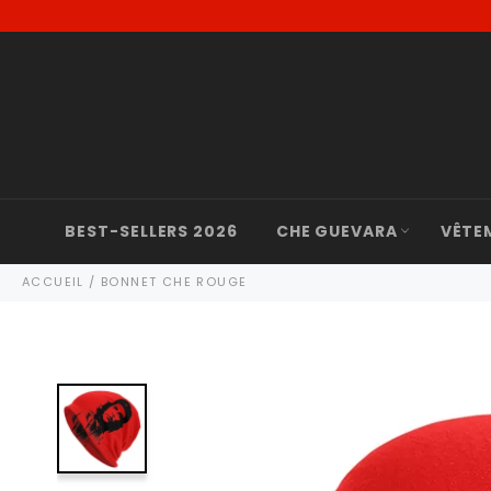
Passer
au
contenu
BEST-SELLERS 2026
CHE GUEVARA
VÊTE
ACCUEIL
/
BONNET CHE ROUGE