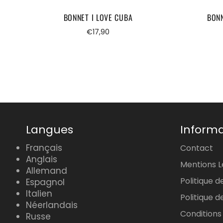
BONNET I LOVE CUBA
BONN
Prix
€17,90
régulier
Langues
Informa
Français
Contact
Anglais
Mentions L
Allemand
Politique d
Espagnol
Italien
Politique
Néerlandais
Conditions
Russe