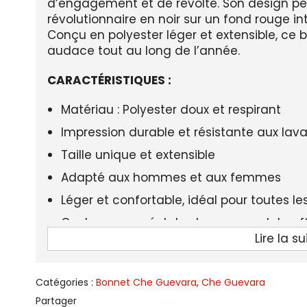
d’engagement et de révolte. Son design pe
révolutionnaire en noir sur un fond rouge in
Conçu en polyester léger et extensible, ce b
audace tout au long de l’année.
CARACTÉRISTIQUES :
Matériau : Polyester doux et respirant
Impression durable et résistante aux lav
Taille unique et extensible
Adapté aux hommes et aux femmes
Léger et confortable, idéal pour toutes le
Couleur rouge éclatante pour un style af
Lire la su
LIVRAISON STANDARD OFFERTE
Exprimez votre esprit révolutionnaire avec 
Catégories :
exclusivement chez Communist Universe. Un
Bonnet Che Guevara
,
Che Guevara
vos convictions avec style !
Partager