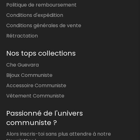
Taille 14 :
Diamètre 24 mm |
Politique de remboursement
Circonférence 74-75 mm
Conditions d'expédition
COMMENT MESURER :
Conditions générales de vente
Mesurer le diamètre :
Rétractation
Prenez une bague qui vous va bien et
mesurez son diamètre intérieur à l’aide
d’une règle ou d’un pied à coulisse.
Nos tops collections
Mesurer la circonférence :
Che Guevara
Enroulez un fil ou une bande de papier
Bijoux Communiste
autour de la base de votre doigt.
Accessoire Communiste
Faites une marque à l’endroit où le
Vêtement Communiste
fil/papier se rejoint.
Mesurez cette longueur avec une
Passionné de l'univers
règle pour obtenir la circonférence.
communiste ?
Conseil :
Si vous hésitez entre deux tailles,
Alors inscris-toi sans plus attendre à notre
choisissez la taille supérieure pour un