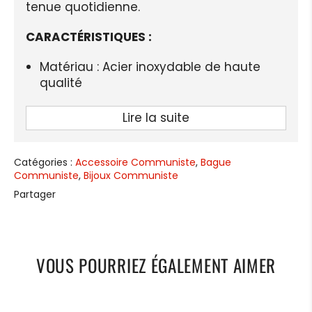
tenue quotidienne.
CARACTÉRISTIQUES :
Matériau : Acier inoxydable de haute
qualité
Finition : Noir profond
Lire la suite
Largeur de surface : 8 mm
Style : Moderne et minimaliste
Catégories :
Accessoire Communiste
,
Bague
Type : Anneau tendance, unisexe
Communiste
,
Bijoux Communiste
Partager
Occasion : Idéal pour le quotidien, les
soirées ou événements symboliques
Taille disponible : Référez-vous à notre
guide des tailles
VOUS POURRIEZ ÉGALEMENT AIMER
LIVRAISON STANDARD OFFERTE
GUIDE DES TAILLES POUR BAGUES