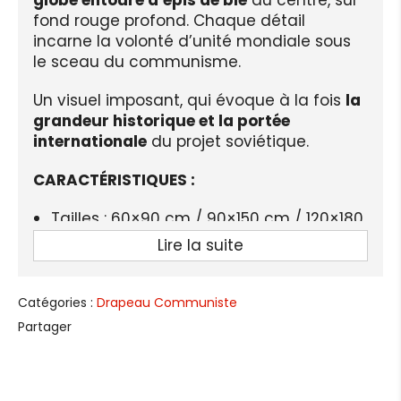
fond rouge profond. Chaque détail
incarne la volonté d’unité mondiale sous
le sceau du communisme.
Un visuel imposant, qui évoque à la fois
la
grandeur historique et la portée
internationale
du projet soviétique.
CARACTÉRISTIQUES :
Tailles : 60×90 cm / 90×150 cm / 120×180
cm / 150×240 cm
Lire la suite
Matière :
Polyester 100D
haute qualité
Impression : numérique (recto imprimé,
Catégories :
Drapeau Communiste
verso traversant)
Partager
Finitions : 4 œillets métalliques pour
fixation solide
Utilisation : déco intérieure, meetings,