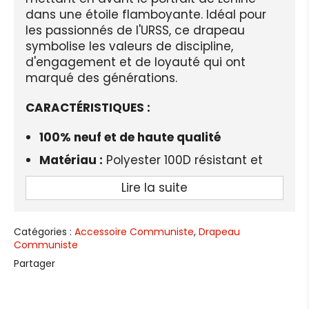
dans une étoile flamboyante. Idéal pour
les passionnés de l'URSS, ce drapeau
symbolise les valeurs de discipline,
d'engagement et de loyauté qui ont
marqué des générations.
CARACTÉRISTIQUES :
100% neuf et de haute qualité
Matériau :
Polyester 100D résistant et
léger
Lire la suite
Taille :
90x150 cm (3x5 FT) ou
personnalisable
Catégories :
Accessoire Communiste
,
Drapeau
Impression :
Impression numérique
Communiste
simple face
Partager
Forme :
Personnalisable selon vos
besoins