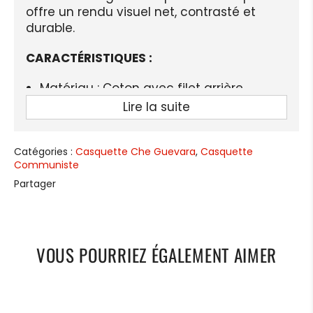
offre un rendu visuel net, contrasté et
durable.
CARACTÉRISTIQUES :
Matériau : Coton avec filet arrière
respirant
Lire la suite
Taille : Réglable avec attache snapback
Style : Décontracté, mixte
Catégories :
Casquette Che Guevara
,
Casquette
Communiste
Visuel : Che Guevara + drapeau cubain
Partager
+ signature
Couleurs : Blanc, noir, rouge, bleu
Bonne ventilation, agréable à porter
VOUS POURRIEZ ÉGALEMENT AIMER
même par temps chaud
Convient à toutes les morphologies
LIVRAISON STANDARD OFFERTE