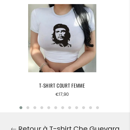
LIVRAISON STANDARD OFFERTE
T-SHIRT COURT FEMME
Prix
€17,90
régulier
Retour à T-shirt Che Guevara