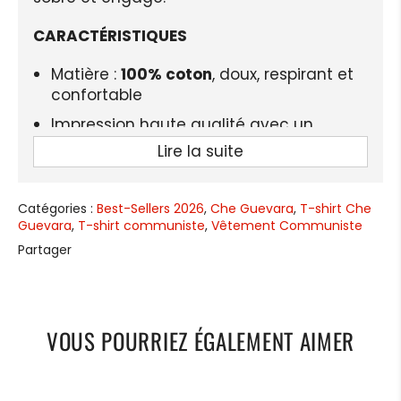
CARACTÉRISTIQUES
Matière :
100% coton
, doux, respirant et
confortable
Impression haute qualité avec un
portrait emblématique durable
Lire la suite
Manches courtes adaptées pour le
printemps, l’été et l’automne
Catégories :
Best-Sellers 2026
,
Che Guevara
,
T-shirt Che
Col rond (O-neck) offrant une coupe
Guevara
,
T-shirt communiste
,
Vêtement Communiste
classique et polyvalente
Partager
Tissu broadcloth léger et agréable à
porter
Design unisexe, idéal pour hommes et
VOUS POURRIEZ ÉGALEMENT AIMER
femmes
Style casual intemporel, parfait pour un
look engagé et discret