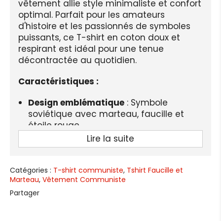
vêtement allie style minimaliste et confort
optimal. Parfait pour les amateurs
d'histoire et les passionnés de symboles
puissants, ce T-shirt en coton doux et
respirant est idéal pour une tenue
décontractée au quotidien.
Caractéristiques :
Design emblématique
: Symbole
soviétique avec marteau, faucille et
étoile rouge.
Lire la suite
Confort optimal
: T-shirt en coton
premium, doux et respirant.
Style militaire et casual
: Coupe
Catégories :
T-shirt communiste
,
Tshirt Faucille et
Marteau
classique avec col rond.
,
Vêtement Communiste
Partager
Entretien facile
: Lavage en machine ou
à la main.