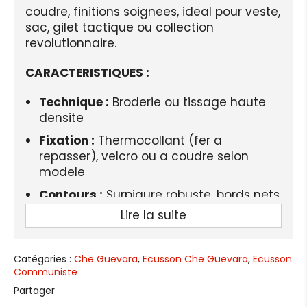
coudre, finitions soignees, ideal pour veste,
sac, gilet tactique ou collection
revolutionnaire.
CARACTERISTIQUES :
Technique :
Broderie ou tissage haute
densite
Fixation :
Thermocollant (fer a
repasser), velcro ou a coudre selon
modele
Contours :
Surpiqure robuste, bords nets
et durables
Lire la suite
Usage :
Veste, sac, gilet, uniforme,
collection
Catégories :
Che Guevara
,
Ecusson Che Guevara
,
Ecusson
LIVRAISON STANDARD OFFERTE
Communiste
Partager