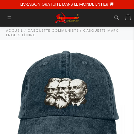
Passer
LIVRAISON GRATUITE DANS LE MONDE ENTIER 🚚
au
contenu
P
Navigation
ACCUEIL
/
CASQUETTE COMMUNISTE
/
CASQUETTE MARX
ENGELS LÉNINE