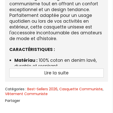
communisme tout en offrant un confort
exceptionnel et un design tendance.
Parfaitement adaptée pour un usage
quotidien ou lors de vos activités en
extérieur, cette casquette unisexe est
l'accessoire incontournable des amateurs
de mode et d'histoire.
CARACTÉRISTIQUES :
Matériau :
100% coton en denim lavé,
durable et respirant
Lire la suite
Design :
Imprimé sur la zone frontale,
style courbé classique et élégant
Structure :
Tissu de poids modéré, sans
Catégories :
Best-Sellers 2026
,
Casquette Communiste
,
Vêtement Communiste
doublure, léger et confortable
Partager
Particularités :
Visière incurvée rigide, adaptée à