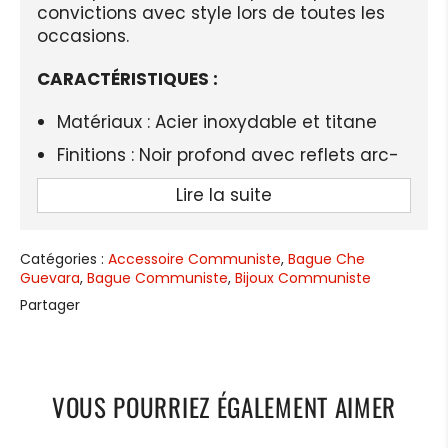
convictions avec style lors de toutes les
occasions.
CARACTÉRISTIQUES :
Matériaux : Acier inoxydable et titane
Finitions : Noir profond avec reflets arc-
en-ciel
Lire la suite
Largeur de surface : 8 mm
Style : Audacieux et contemporain
Catégories :
Accessoire Communiste
,
Bague Che
Type : Anneaux type alliance
Guevara
,
Bague Communiste
,
Bijoux Communiste
Partager
Occasion : Idéale pour soirées,
événements ou port quotidien
Genre : Unisexe, adapté à tous
Compatibilité : Universelle
VOUS POURRIEZ ÉGALEMENT AIMER
LIVRAISON STANDARD OFFERTE