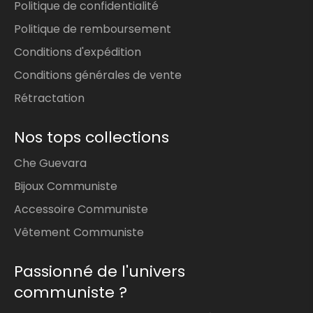
Circonférence 72-73 mm
Politique de confidentialité
Taille 14 :
Diamètre 24 mm |
Politique de remboursement
Circonférence 74-75 mm
Conditions d'expédition
COMMENT MESURER :
Conditions générales de vente
Mesurer le diamètre :
Rétractation
Prenez une bague qui vous va bien et
mesurez son diamètre intérieur à l’aide
Nos tops collections
d’une règle ou d’un pied à coulisse.
Mesurer la circonférence :
Che Guevara
Bijoux Communiste
Enroulez un fil ou une bande de papier
autour de la base de votre doigt.
Accessoire Communiste
Faites une marque à l’endroit où le
Vêtement Communiste
fil/papier se rejoint.
Passionné de l'univers
Mesurez cette longueur avec une
règle pour obtenir la circonférence.
communiste ?
Conseil :
Si vous hésitez entre deux tailles,