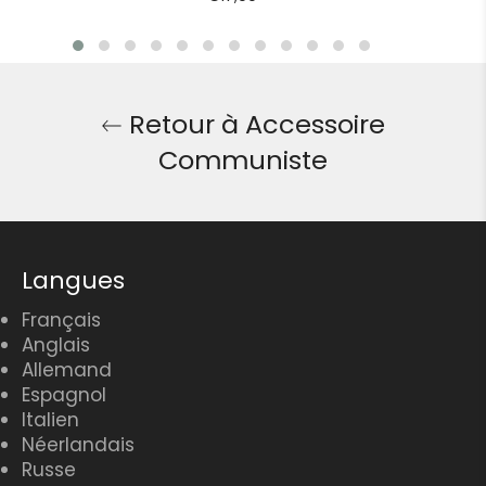
poignet et démarquez-vous avec cet
régulier
hommage élégant à une époque
révolutionnaire !
Retour à Accessoire
Communiste
Langues
Français
Anglais
Allemand
Espagnol
Italien
Néerlandais
Russe