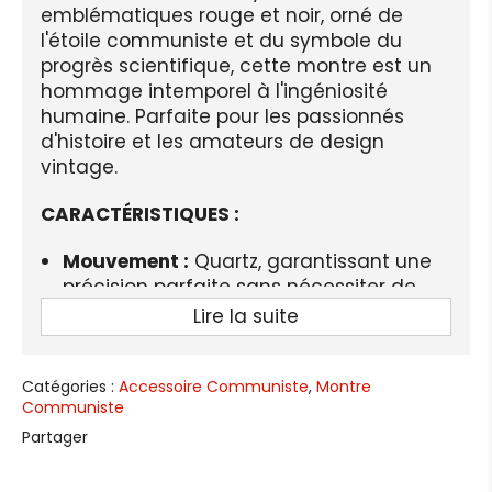
emblématiques rouge et noir, orné de
l'étoile communiste et du symbole du
progrès scientifique, cette montre est un
hommage intemporel à l'ingéniosité
humaine. Parfaite pour les passionnés
d'histoire et les amateurs de design
vintage.
CARACTÉRISTIQUES :
Mouvement :
Quartz, garantissant une
précision parfaite sans nécessiter de
piles.
Lire la suite
Matériau du boîtier :
Acier inoxydable,
offrant robustesse et élégance.
Catégories :
Accessoire Communiste
,
Montre
Communiste
Diamètre du cadran :
4,1 cm, pour un
look épuré et facile à lire.
Partager
Épaisseur du boîtier :
1,2 cm, discrète