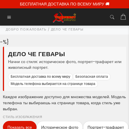
Перейти
БЕСПЛАТНАЯ ДОСТАВКА ПО ВСЕМУ МИРУ 🚚
к
содержимому
К
Навигация
ДОБРО ПОЖАЛОВАТЬ
/
ДЕЛО ЧЕ ГЕВАРЫ
-%}
ДЕЛО ЧЕ ГЕВАРЫ
Начни со стиля: историческое фото, портрет-трафарет или
живописный портрет.
Бесплатная доставка по всему миру
Безопасная оплата
Модель телефона выбирается на странице товара
Каждое изображение доступно для множества моделей. Модель
телефона ты выбираешь на странице товара, когда стиль уже
выбран.
СТИЛЬ ИЗОБРАЖЕНИЯ
Показать все
Историческое фото
Портрет-трафарет