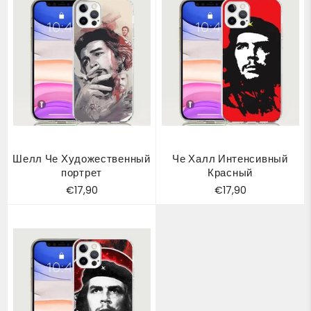
Шелл Че Художественный
Че Халл Интенсивный
портрет
Красный
Обычная
Обычная
€17,90
€17,90
цена
цена