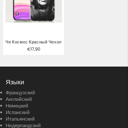
Че Космос Красный Чехол
Обычная
€17,90
цена
Языки
Французский
Английский
Немецкий
Испанский
Итальянский
Нидерландский