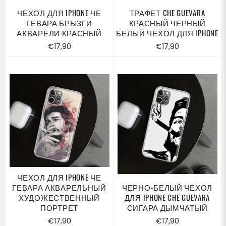
ЧЕХОЛ ДЛЯ IPHONE ЧЕ
ТРАФЕТ CHE GUEVARA
ГЕВАРА БРЫЗГИ
КРАСНЫЙ ЧЕРНЫЙ
АКВАРЕЛИ КРАСНЫЙ
БЕЛЫЙ ЧЕХОЛ ДЛЯ IPHONE
Обычная
Обычная
€17,90
€17,90
цена
цена
ЧЕХОЛ ДЛЯ IPHONE ЧЕ
ГЕВАРА АКВАРЕЛЬНЫЙ
ЧЕРНО-БЕЛЫЙ ЧЕХОЛ
ХУДОЖЕСТВЕННЫЙ
ДЛЯ IPHONE CHE GUEVARA
ПОРТРЕТ
СИГАРА ДЫМЧАТЫЙ
Обычная
Обычная
€17,90
€17,90