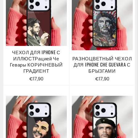
ЧЕХОЛ ДЛЯ IPHONE С
ИЛЛЮСТРацией Че
РАЗНОЦВЕТНЫЙ ЧЕХОЛ
Гевары КОРИЧНЕВЫЙ
ДЛЯ IPHONE CHE GUEVARA С
ГРАДИЕНТ
БРЫЗГАМИ
Обычная
Обычная
€17,90
€17,90
цена
цена