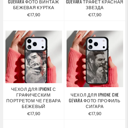
GUEVARA ФОТО ВИНТАЖ
GUEVARA ТРАФЕТ КРАСНАЯ
БЕЖЕВАЯ КУРТКА
ЗВЕЗДА
Обычная
Обычная
€17,90
€17,90
цена
цена
ЧЕХОЛ ДЛЯ IPHONE С
ГРАФИЧЕСКИМ
ЧЕХОЛ ДЛЯ IPHONE CHE
ПОРТРЕТОМ ЧЕ ГЕВАРА
GEVARA ФОТО ПРОФИЛЬ
БЕЖЕВЫЙ
СИГАРА
Обычная
Обычная
€17,90
€17,90
цена
цена