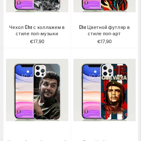
Чехол Che с коллажем в
Che Цветной футляр в
стиле поп-музыки
стиле поп-арт
Обычная
Обычная
€17,90
€17,90
цена
цена