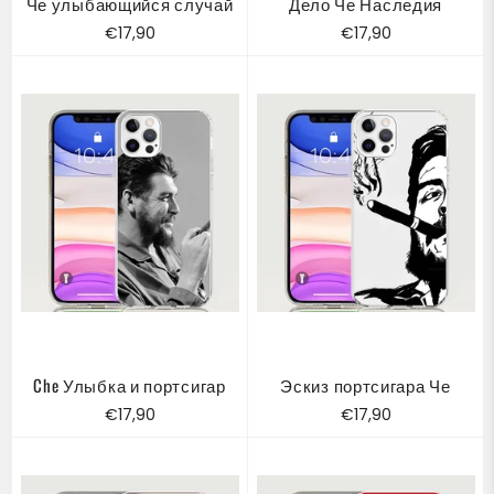
Че улыбающийся случай
Дело Че Наследия
Обычная
Обычная
€17,90
€17,90
цена
цена
Che Улыбка и портсигар
Эскиз портсигара Че
Обычная
Обычная
€17,90
€17,90
цена
цена